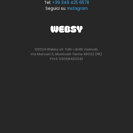
Tel:
+39 349 425 6578
Seguici su:
Instagram
©2024 Websy srl. Tutti i diritti riservati.
Via Marconi 5, Monticelli Terme 43022 (PR).
P:IVA 03068420342