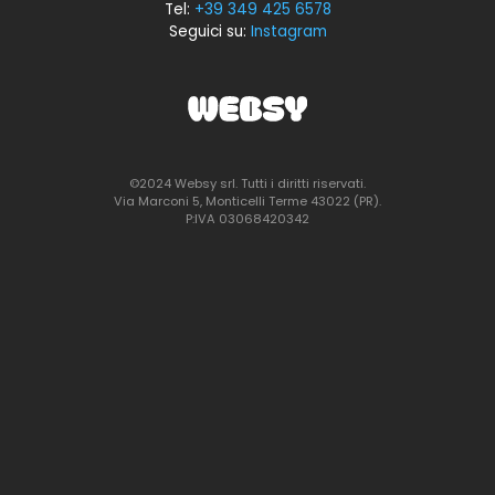
Tel:
+39 349 425 6578
Seguici su:
Instagram
©2024 Websy srl. Tutti i diritti riservati.
Via Marconi 5, Monticelli Terme 43022 (PR).
P:IVA 03068420342